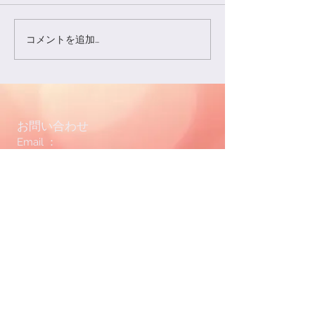
ていただきます。
すが、お待ちくだ
コメントを追加…
お休みを頂きありがとう
6月一杯、お休み
ございました
ただきます。 お
どのご連絡は承っ
す。...
お問い合わせ
Email ：
angel.heart3crystal@gmail.com
利用規約
個人情報保護方針について
最新情報をメールでお届けします