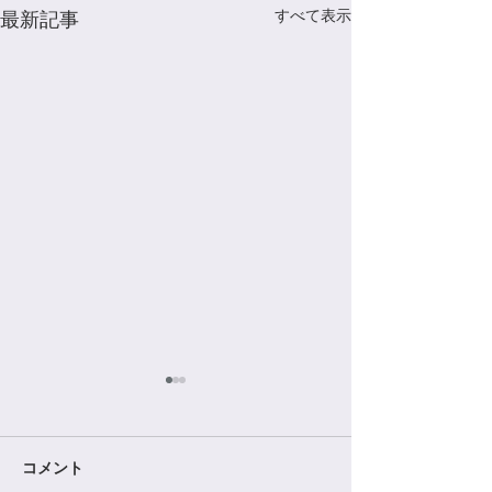
すべて表示
最新記事
Untitled
こんにちは。 Angel
Crystal HILOで
コメント
で、セールの日程