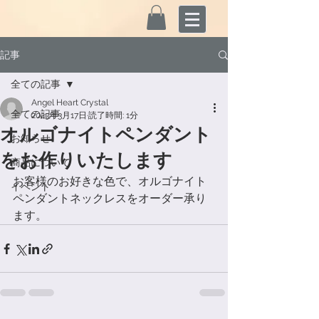
記事
全ての記事
Angel Heart Crystal
全ての記事
2023年3月17日
読了時間: 1分
オルゴナイトペンダント
お知らせ
をお作りいたします
商品について
お客様のお好きな色で、オルゴナイト
イベント
ペンダントネックレスをオーダー承り
ます。