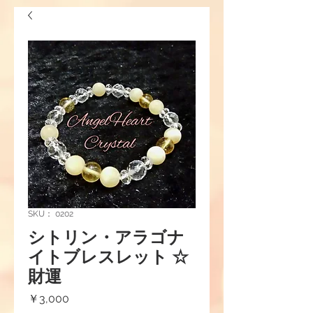
SKU： 0202
シトリン・アラゴナ
イトブレスレット ☆
財運
価
￥3,000
格